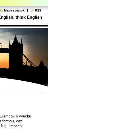
Mapa stránok
RSS
Tlač
English, think English
áujemcov o výučbu
ne formou, cez
 Jur, Limbach,