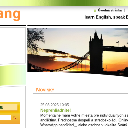
Úvodná stránka
learn English, speak 
N
OVINKY
25.03.2025 19:05
IE
Neprehliadnite!
Momentálne mám voľné miesta pre individuálnych z
angličtiny. Prednostne dospelí a stredoškoláci. Onli
WhatsApp napríklad,,, alebo osobne v lokalite Svätý