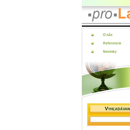
O nás
Referencie
Novinky
V
YHĽADÁVAN