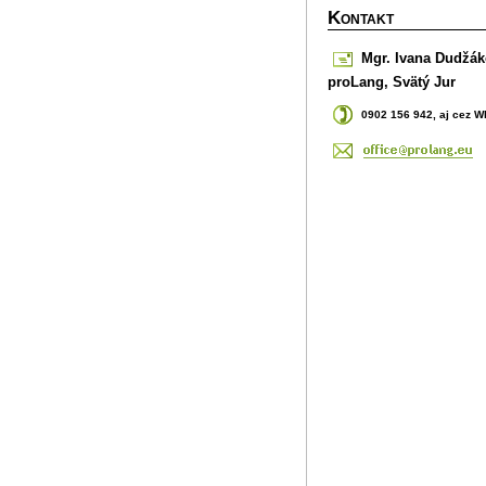
K
ONTAKT
Mgr. Ivana Dudžák
proLang,
Svätý Jur
0902 156 942,
aj cez 